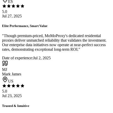
ES
5.0
Jul 27, 2025
Elite Performance, Smart Value
"
Though premium-priced, MoMoProxy's dedicated residential
proxies deliver unmatched reliability that validates the investment.
Our enterprise data initiatives now operate at near-perfect success
rates, demonstrating exceptional long-term ROI.
"
Date of experience:
Jul 2, 2025
MJ
Mark James
US
5.0
Jul 23, 2025
Trusted & Intuitive