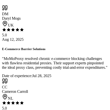
DM
Daryl Mogs
UK
5.0
Aug 12, 2025
E-Commerce Barrier Solutions
"
MoMoProxy resolved chronic e-commerce blocking challenges
with flawless residential proxies. Their support experts pinpointed
the ideal proxy class, preventing costly trial-and-error expenditures.
"
Date of experience:
Jul 28, 2025
CC
Cameron Carroll
NL
5.0