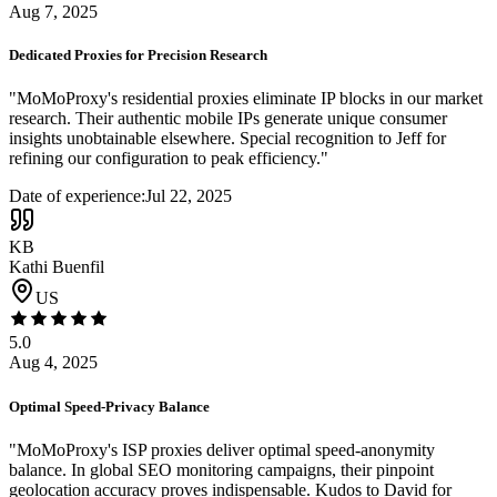
Aug 7, 2025
Dedicated Proxies for Precision Research
"
MoMoProxy's residential proxies eliminate IP blocks in our market
research. Their authentic mobile IPs generate unique consumer
insights unobtainable elsewhere. Special recognition to Jeff for
refining our configuration to peak efficiency.
"
Date of experience:
Jul 22, 2025
KB
Kathi Buenfil
US
5.0
Aug 4, 2025
Optimal Speed-Privacy Balance
"
MoMoProxy's ISP proxies deliver optimal speed-anonymity
balance. In global SEO monitoring campaigns, their pinpoint
geolocation accuracy proves indispensable. Kudos to David for