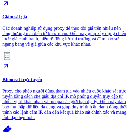
Giám sát giá
Các doanh nghiệp sử dụng proxy để theo dõi giá trên nhiều nền
tảng thương mại điện tử khác nhau. Điều này giúp xây dựng chiến
lược giá cạnh tranh, hiểu rõ động lực thị trường và đảm bảo sự
ngang bằng về giá giữa các khu vực khác nhau.
Khảo sát trực tuyến
Proxy cho phép người dùng tham gia vào nhiều cuộc khảo sát trực
tuyến bằng cách che giấu địa chỉ IP, mô phỏng quyền truy cập từ
nhiều vị trí khác nhau và bỏ qua các giới hạn địa lý. Điều này đảm
bảo thu thập dữ liệu đa dạng và giúp duy trì tính ẩn danh đồng thời
tránh các lệnh cấm IP, dẫn đến kết quả khảo sát chính xác và mang
tính đại diện hơn.