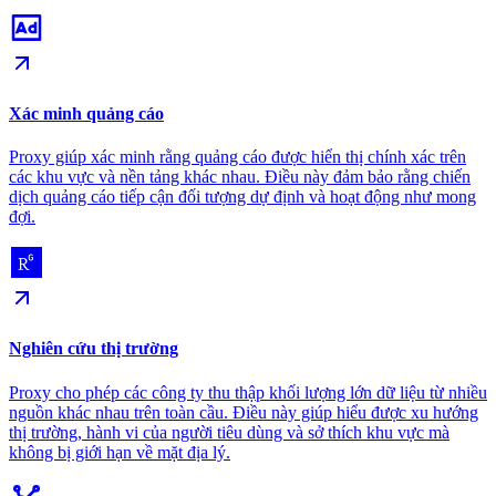
Xác minh quảng cáo
Proxy giúp xác minh rằng quảng cáo được hiển thị chính xác trên
các khu vực và nền tảng khác nhau. Điều này đảm bảo rằng chiến
dịch quảng cáo tiếp cận đối tượng dự định và hoạt động như mong
đợi.
Nghiên cứu thị trường
Proxy cho phép các công ty thu thập khối lượng lớn dữ liệu từ nhiều
nguồn khác nhau trên toàn cầu. Điều này giúp hiểu được xu hướng
thị trường, hành vi của người tiêu dùng và sở thích khu vực mà
không bị giới hạn về mặt địa lý.