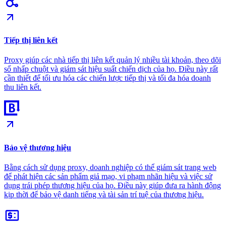
Tiếp thị liên kết
Proxy giúp các nhà tiếp thị liên kết quản lý nhiều tài khoản, theo dõi
số nhấp chuột và giám sát hiệu suất chiến dịch của họ. Điều này rất
cần thiết để tối ưu hóa các chiến lược tiếp thị và tối đa hóa doanh
thu liên kết.
Bảo vệ thương hiệu
Bằng cách sử dụng proxy, doanh nghiệp có thể giám sát trang web
để phát hiện các sản phẩm giả mạo, vi phạm nhãn hiệu và việc sử
dụng trái phép thương hiệu của họ. Điều này giúp đưa ra hành động
kịp thời để bảo vệ danh tiếng và tài sản trí tuệ của thương hiệu.