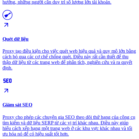
hưởng, những người cần duy trì số lượng lớn tài khoản.
Quét dữ liệu
Proxy tạo điều kiện cho việc quét web hiệu quả và quy mô lớn bằng
cách bỏ qua các cơ chế chống quét. Điều này rất cần thiết để thu
thập dữ liệu từ các trang web để phân tích, nghiên cứu và ra quyết
định.
Giám sát SEO
Proxy cho phép các chuyên gia SEO theo dõi thứ hạng của công cụ
tìm kiếm và dữ liệu SERP từ các vị trí khác nhau. Điều này giúp
hiểu cách xếp hạng một trang web ở các khu vực khác nhau và tối
ưu hóa nó để có hiệu suất tốt hơn.