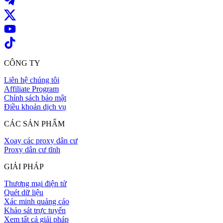
CÔNG TY
Liên hệ chúng tôi
Affiliate Program
Chính sách bảo mật
Điều khoản dịch vụ
CÁC SẢN PHẨM
Xoay các proxy dân cư
Proxy dân cư tĩnh
GIẢI PHÁP
Thương mại điện tử
Quét dữ liệu
Xác minh quảng cáo
Khảo sát trực tuyến
Xem tất cả giải pháp