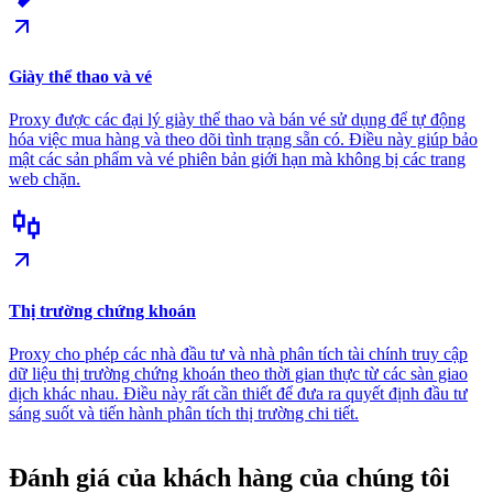
Giày thể thao và vé
Proxy được các đại lý giày thể thao và bán vé sử dụng để tự động
hóa việc mua hàng và theo dõi tình trạng sẵn có. Điều này giúp bảo
mật các sản phẩm và vé phiên bản giới hạn mà không bị các trang
web chặn.
Thị trường chứng khoán
Proxy cho phép các nhà đầu tư và nhà phân tích tài chính truy cập
dữ liệu thị trường chứng khoán theo thời gian thực từ các sàn giao
dịch khác nhau. Điều này rất cần thiết để đưa ra quyết định đầu tư
sáng suốt và tiến hành phân tích thị trường chi tiết.
Đánh giá của khách hàng của chúng tôi