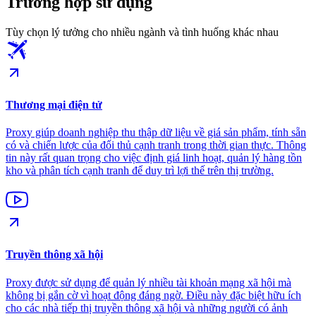
Trường hợp sử dụng
Tùy chọn lý tưởng cho nhiều ngành và tình huống khác nhau
Thương mại điện tử
Proxy giúp doanh nghiệp thu thập dữ liệu về giá sản phẩm, tính sẵn
có và chiến lược của đối thủ cạnh tranh trong thời gian thực. Thông
tin này rất quan trọng cho việc định giá linh hoạt, quản lý hàng tồn
kho và phân tích cạnh tranh để duy trì lợi thế trên thị trường.
Truyền thông xã hội
Proxy được sử dụng để quản lý nhiều tài khoản mạng xã hội mà
không bị gắn cờ vì hoạt động đáng ngờ. Điều này đặc biệt hữu ích
cho các nhà tiếp thị truyền thông xã hội và những người có ảnh