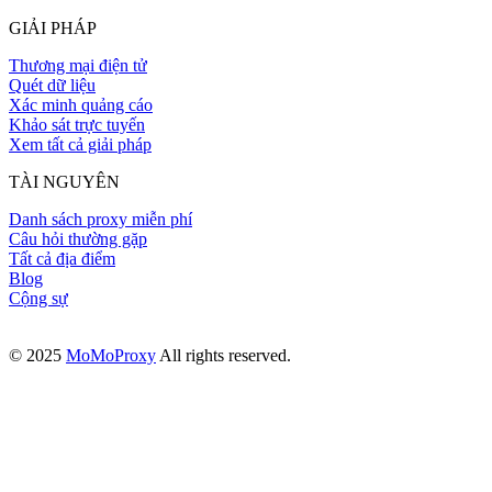
GIẢI PHÁP
Thương mại điện tử
Quét dữ liệu
Xác minh quảng cáo
Khảo sát trực tuyến
Xem tất cả giải pháp
TÀI NGUYÊN
Danh sách proxy miễn phí
Câu hỏi thường gặp
Tất cả địa điểm
Blog
Cộng sự
© 2025
MoMoProxy
All rights reserved.