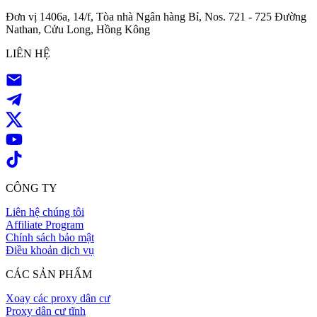
Đơn vị 1406a, 14/f, Tòa nhà Ngân hàng Bỉ, Nos. 721 - 725 Đường
Nathan, Cửu Long, Hồng Kông
LIÊN HỆ
CÔNG TY
Liên hệ chúng tôi
Affiliate Program
Chính sách bảo mật
Điều khoản dịch vụ
CÁC SẢN PHẨM
Xoay các proxy dân cư
Proxy dân cư tĩnh